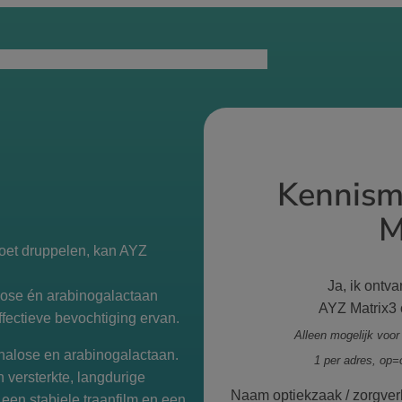
ent
Zelf doen?
Verkooppunten
Informatie
Over
Kennism
M
moet druppelen, kan AYZ
Ja, ik ontv
lose én arabinogalactaan
AYZ Matrix3 o
ffectieve bevochtiging ervan.
Alleen mogelijk voor
halose en arabinogalactaan.
1 per adres, op=
 versterkte,
langdurige
Naam optiekzaak / zorgver
een stabiele traanfilm en een