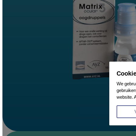
Cooki
We gebrui
gebruiker
website. 