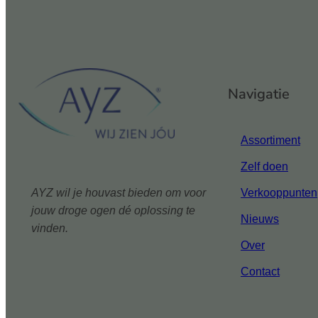
Navigatie
Assortiment
Zelf doen
AYZ wil je houvast bieden om voor
Verkooppunten
jouw droge ogen dé oplossing te
Nieuws
vinden.
Over
Contact