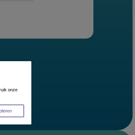
bruik onze
pteren