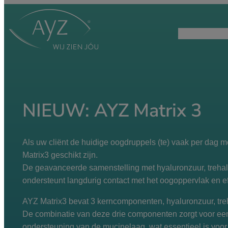
Ga
naar
Home
Assortim
de
inhoud
NIEUW: AYZ Matrix 3
Als uw cliënt de huidige oogdruppels (te) vaak per dag 
Matrix3 geschikt zijn.
De geavanceerde samenstelling met hyaluronzuur, treha
ondersteunt langdurig contact met het oogoppervlak en e
AYZ Matrix3 bevat 3 kerncomponenten, hyaluronzuur, tre
De combinatie van deze drie componenten zorgt voor een
ondersteuning van de mucinelaag, wat essentieel is voor 