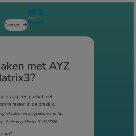
Contact
aken met AYZ
atrix3?
ang graag een pakket met
m te testen in de praktijk.
 optiekzaken en zorgverleners in NL,
op
.
Actie is geldig tot 31/12/2026
lener
*