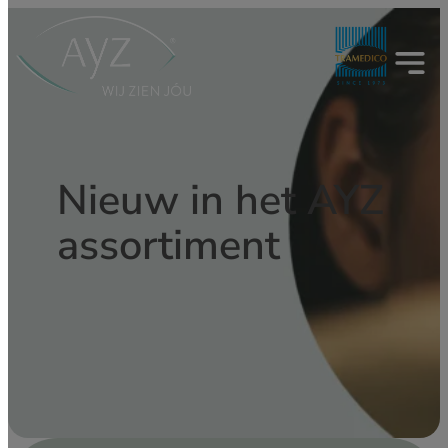
Ga
naar
de
inhoud
Nieuw in het AYZ
assortiment