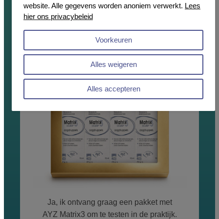
website. Alle gegevens worden anoniem verwerkt.
Lees
hier ons privacybeleid
Voorkeuren
Kennismaken met AYZ
Matrix3?
Alles weigeren
Alles accepteren
Ja, ik ontvang graag een pakket met
AYZ Matrix3 om te testen in de praktijk.