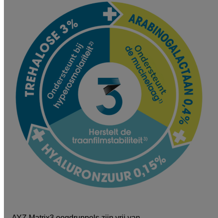
AYZ Matrix3 oogdruppels zijn vrij van