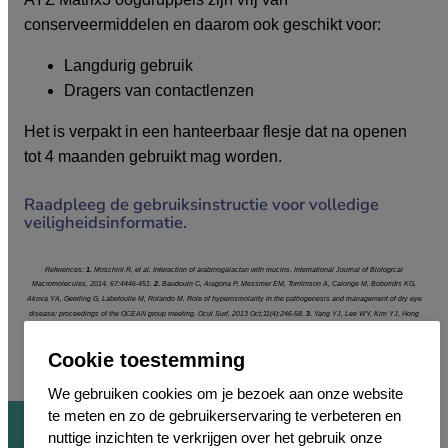
conserveermiddelen en daarom ook geschikt voor:
Langdurig gebruik
Dragers van contactlenzen
Het is verpakt in een hanteerbaar flesje dat na openen
tot 4 maanden gebruikt mag worden.
Raadpleeg de gebruiksinstructie voor volledige
veiligheidsinformatie.
References:
1.
Moschini R, et al. Interaction of arabinogalactan with mucins. International Journal of Biological
Macromolecules, 2014. 67:4446-451.
2.
Baudouin C, Aragona P, Messmer EM, Tomlinson A, Calonge M, Boboridis KG,
Akova YA, Geerling G, Labetoulle M, Rolando M. Role of hyperosmolarity in the pathogenesis and management of dry eye
disease: proceedings of the OCEAN group meeting. Ocul Surf. 2013 Oct;11(4):246-58.
3.
Yang YJ, Lee WY, Kim YJ, Hong
YP. A Meta-Analysis of the Efficacy of Hyaluronic Acid Eye Drops for the Treatment of Dry Eye Syndrome. Int J Environ
Res Public Health. 2021 Mar 1;18(5):2383.
Cookie toestemming
We gebruiken cookies om je bezoek aan onze website
te meten en zo de gebruikerservaring te verbeteren en
nuttige inzichten te verkrijgen over het gebruik onze