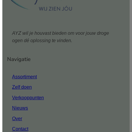
AYZ wil je houvast bieden om voor jouw droge
ogen dé oplossing te vinden.
Navigatie
Assortiment
Zelf doen
Verkooppunten
Nieuws
Over
Contact