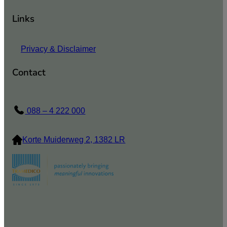
Links
Privacy & Disclaimer
Contact
088 – 4 222 000
Korte Muiderweg 2, 1382 LR