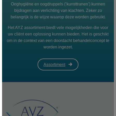
Ooghygiëne en oogdruppels (‘kunsttranen’) kunnen
bijdragen aan verlichting van klachten. Zeker zo
belangrijk is de wijze waarop deze worden gebruikt.
Het AYZ assortiment biedt vele mogelijkheden die voor
uw cliënt een oplossing kunnen bieden. Het is geschikt
om in de context van een doordacht behandelconcept te
worden ingezet.
Assortiment