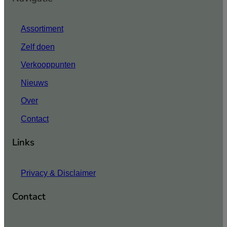
Assortiment
Zelf doen
Verkooppunten
Nieuws
Over
Contact
Links
Privacy & Disclaimer
Contact