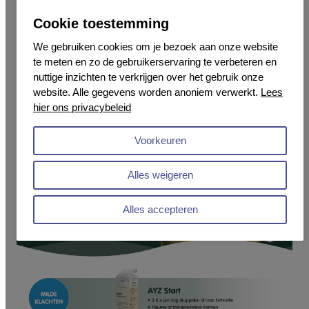
druppelfrequentie.
Cookie toestemming
Inzetbaarheid kunsttranen
We gebruiken cookies om je bezoek aan onze website
te meten en zo de gebruikerservaring te verbeteren en
nuttige inzichten te verkrijgen over het gebruik onze
Tot slot werd er een korte toelichting gegeven over
website. Alle gegevens worden anoniem verwerkt.
Lees
de hyaluronzuur bevattende kunsttranen van AYZ,
hier ons privacybeleid
en de praktische inzetbaarheid hiervan. Aan de
hand van onderstaand schema ‘Inzetbaarheid’ is
Voorkeuren
gemakkelijk te bepalen wanneer welke druppel
ingezet kan worden.
Alles weigeren
Alles accepteren